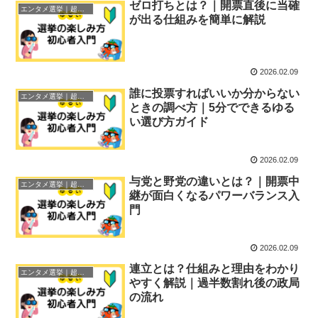
ゼロ打ちとは？｜開票直後に当確
エンタメ選挙｜超初心者ガイド
が出る仕組みを簡単に解説
2026.02.09
誰に投票すればいいか分からない
エンタメ選挙｜超初心者ガイド
ときの調べ方｜5分でできるゆる
い選び方ガイド
2026.02.09
与党と野党の違いとは？｜開票中
エンタメ選挙｜超初心者ガイド
継が面白くなるパワーバランス入
門
2026.02.09
連立とは？仕組みと理由をわかり
エンタメ選挙｜超初心者ガイド
やすく解説｜過半数割れ後の政局
の流れ