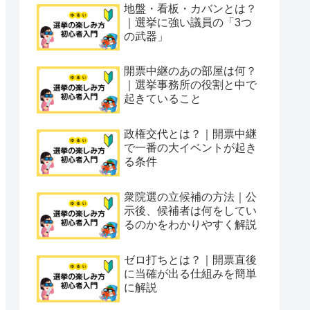
地盤・看板・カバンとは？
｜選挙に強い議員の「3つ
の武器」
開票中継のあの部屋は何？
｜選挙事務所の役割と中で
起きていること
政権交代とは？｜開票中継
で一番の大イベントが起き
る条件
衆院選の立候補の方法｜公
示後、候補者は何をしてい
るのかをわかりやすく解説
ゼロ打ちとは？｜開票直後
に当確が出る仕組みを簡単
に解説