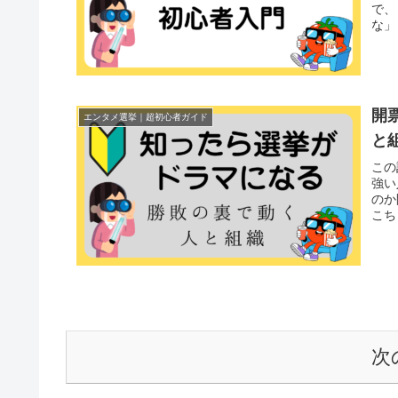
で、
な」
開
エンタメ選挙｜超初心者ガイド
と
この
強い
のか
こち
次