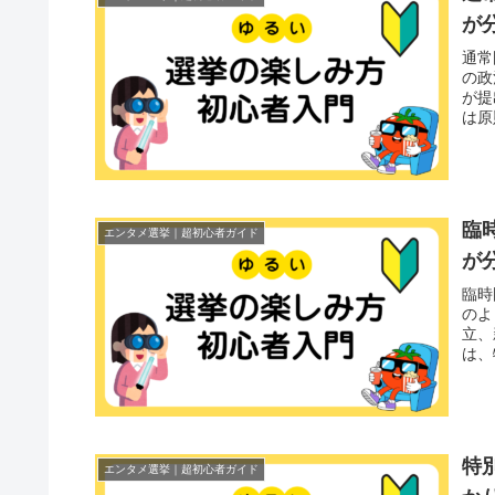
が
通常
の政
が提
は原
臨
エンタメ選挙｜超初心者ガイド
が
臨時
のよ
立、
は、
特
エンタメ選挙｜超初心者ガイド