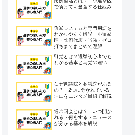
比例復活とは？｜小選挙区
で負けても当選する仕組み
選挙システムと専門用語を
わかりやすく解説｜小選挙
区・比例代表・当確・ゼロ
打ちまでまとめて理解
野党とは？選挙初心者でも
わかる基本と与党の違い
なぜ衆議院と参議院がある
の？｜2つに分かれている
理由をエンタメ目線で解説
通常国会とは？｜いつ開か
れる？何をする？ニュース
が分かる基本を解説