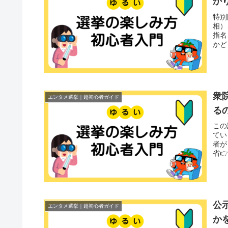
か
特別
相）
指名
かど
衆
エンタメ選挙｜超初心者ガイド
る
この
てい
者が
省
公
エンタメ選挙｜超初心者ガイド
か