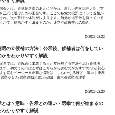
りやすく解説
国会とは、衆議院選挙のあとに開かれ、新しい内閣総理大臣（首
を正式に選ぶための国会です。ここで各党の投票によって首相が
され、次の政権の体制が決まります。与党が過半数を持っている
うかで、結果がすぐ決まるのか、連立や政権交代の動き...
2026.02.22
院選の立候補の方法｜公示後、候補者は何をしてい
のかをわかりやすく解説
記事では、衆院選に出馬する人が立候補する方法や流れを説明し
ます。初めての方はまずはこちらから読むのがおすすめ👉超初心
まず読むページ一番正確な情報はこちら👉なるほど！選挙｜総務
選挙Ｑ＆Ａ(選挙運動と政治活動)｜東京都選挙管理委...
2026.02.20
示とは？意味・告示との違い・選挙で何が始まるの
をわかりやすく解説