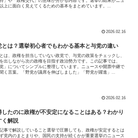
持」や「政権交代」の意味が分かる内容です。選挙の結果がニュ
以上に面白く見えてくるための基本をまとめています。...
2026.02.16
党とは？選挙初心者でもわかる基本と与党の違い
とは、政権を担当していない政党で、与党の政策をチェックし、
を出しながら次の政権を目指す政治勢力です。この記事では、
党」についてシンプルに整理しています。ニュースや開票中継で
聞く言葉。「野党が議席を伸ばしました」「野党が躍進」...
2026.02.16
勝したのに政権が不安定になることはある？わかり
すく解説
記事で解説していること選挙で圧勝しても、政権が安定するとは
ず党内のまとまりや、国民の支持が続くかが重要選挙のニュース