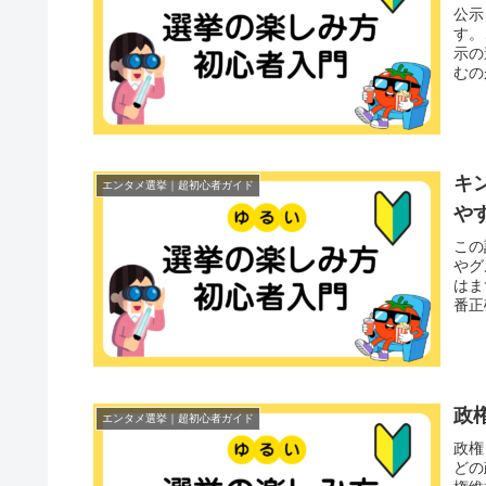
公示
す。
示の
むの
キ
エンタメ選挙｜超初心者ガイド
や
この
やグ
はま
番正
政
エンタメ選挙｜超初心者ガイド
政権
どの