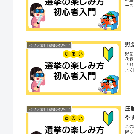
権維
ース
野
エンタメ選挙｜超初心者ガイド
野党
代案
「野
よく
圧
エンタメ選挙｜超初心者ガイド
や
この
限ら