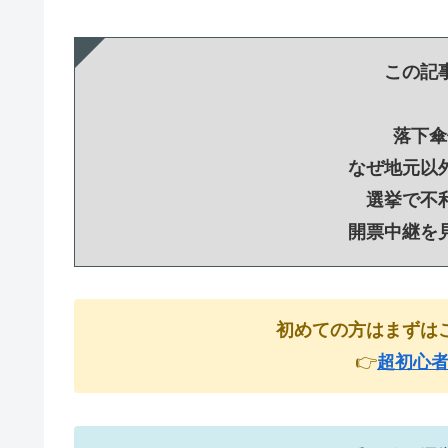
この記
落下傘
なぜ地元以
選挙で不
開票中継を
初めての方はまずは
👉
超初心