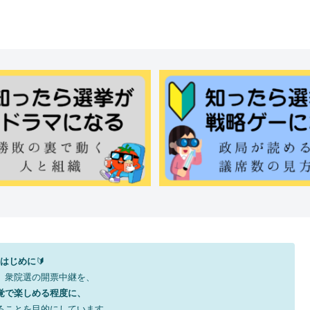
はじめに
🔰
、衆院選の開票中継を、
覚で楽しめる程度に、
ることを目的にしています。