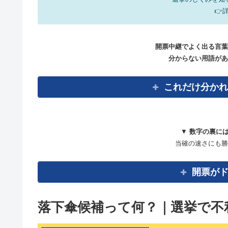
👉
開票中継でよく出る言葉
分からない用語があ
これだけ分かれ
▼
数字の裏に
当確の速さにも勝
開票が
落下傘候補って何？｜選挙で不