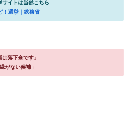
挙サイトは当然こちら
ど！選挙｜総務省
補は落下傘です」
縁がない候補」