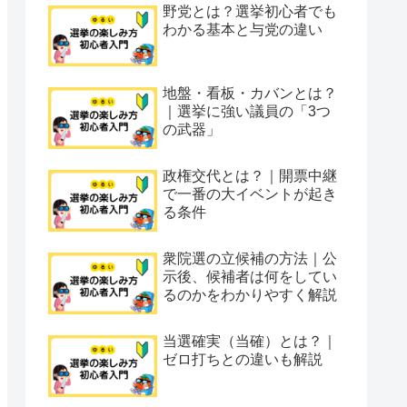
野党とは？選挙初心者でも
わかる基本と与党の違い
地盤・看板・カバンとは？
｜選挙に強い議員の「3つ
の武器」
政権交代とは？｜開票中継
で一番の大イベントが起き
る条件
衆院選の立候補の方法｜公
示後、候補者は何をしてい
るのかをわかりやすく解説
当選確実（当確）とは？｜
ゼロ打ちとの違いも解説