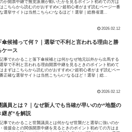
のか開票中継で無党派層が動いたかを見るポイント初めての方は
はこちらから読むのがおすすめ👉超初心者がまず読むページ一番
な選挙サイトは当然こちら👉なるほど！選挙｜総務省選...
2026.02.12
下傘候補って何？｜選挙で不利と言われる理由と勝
るケース
記事でわかること落下傘候補とは何かなぜ地元以外から出馬する
選挙で不利と言われる理由開票中継を見るときのポイント初めて
はまずはこちらから読むのがおすすめ👉超初心者がまず読むペー
番正確な選挙サイトは当然こちら👉なるほど！選挙｜総...
2026.02.12
襲議員とは？｜なぜ新人でも当確が早いのか“地盤の
き継ぎ”を解説
記事でわかること世襲議員とは何かなぜ世襲だと選挙に強いのか
・後援会との関係開票中継を見るときのポイント初めての方はま