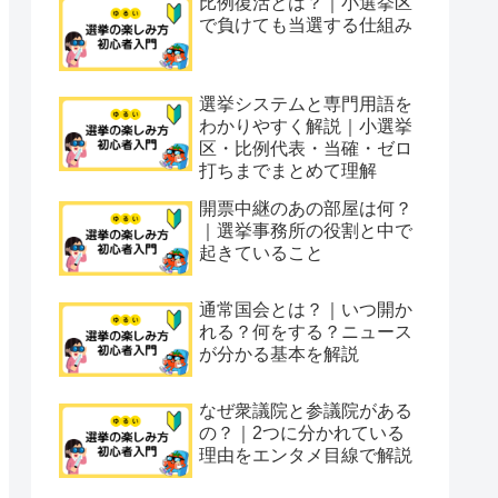
比例復活とは？｜小選挙区
で負けても当選する仕組み
選挙システムと専門用語を
わかりやすく解説｜小選挙
区・比例代表・当確・ゼロ
打ちまでまとめて理解
開票中継のあの部屋は何？
｜選挙事務所の役割と中で
起きていること
通常国会とは？｜いつ開か
れる？何をする？ニュース
が分かる基本を解説
なぜ衆議院と参議院がある
の？｜2つに分かれている
理由をエンタメ目線で解説