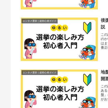
後
エンタメ選挙｜超初心者ガイド
説
この
のか
はま
番正
地
エンタメ選挙｜超初心者ガイド
開
この
ある
盤」
がお