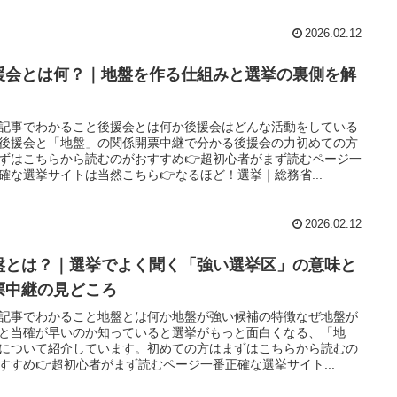
2026.02.12
援会とは何？｜地盤を作る仕組みと選挙の裏側を解
記事でわかること後援会とは何か後援会はどんな活動をしている
後援会と「地盤」の関係開票中継で分かる後援会の力初めての方
ずはこちらから読むのがおすすめ👉超初心者がまず読むページ一
確な選挙サイトは当然こちら👉なるほど！選挙｜総務省...
2026.02.12
盤とは？｜選挙でよく聞く「強い選挙区」の意味と
票中継の見どころ
記事でわかること地盤とは何か地盤が強い候補の特徴なぜ地盤が
と当確が早いのか知っていると選挙がもっと面白くなる、「地
について紹介しています。初めての方はまずはこちらから読むの
すすめ👉超初心者がまず読むページ一番正確な選挙サイト...