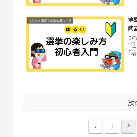
地
エンタメ選挙｜超初心者ガイド
武
この
って
して
心者
次
前
1
2