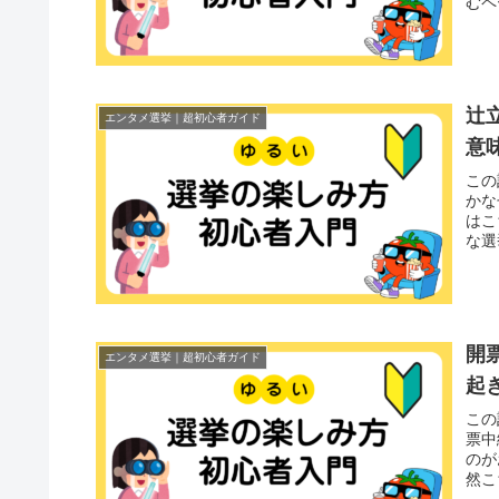
むペ
辻
エンタメ選挙｜超初心者ガイド
意
この
かな
はこ
な選
開
エンタメ選挙｜超初心者ガイド
起
この
票中
のが
然こ