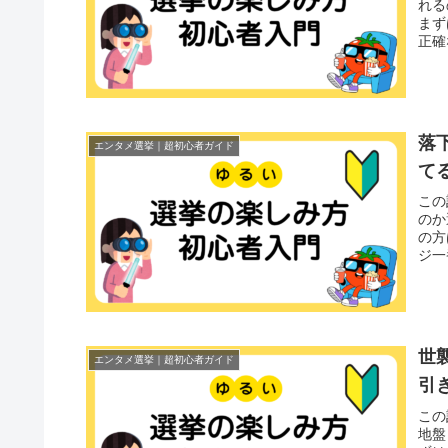
れる
まず
正確
落
エンタメ選挙｜超初心者ガイド
て
この
のか
の方
ジ一
世
エンタメ選挙｜超初心者ガイド
引
この
地盤