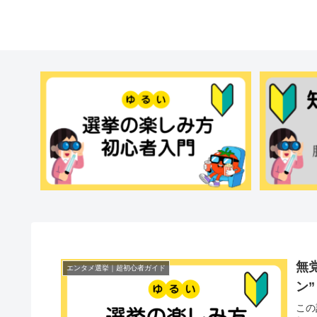
無
エンタメ選挙｜超初心者ガイド
ン”
この