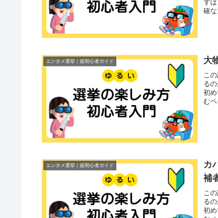
ずは
確な
大
エンタメ選挙｜超初心者ガイド
この
るの
初め
むペ
カ
エンタメ選挙｜超初心者ガイド
補
この
るの
初め